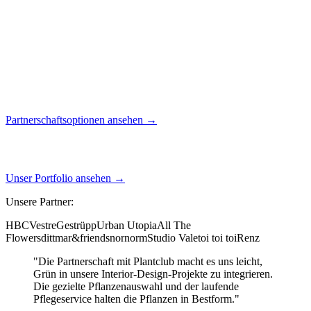
Partnerschaftsoptionen ansehen →
Unser Portfolio ansehen →
Unsere Partner:
HBC
Vestre
Gestrüpp
Urban Utopia
All The
Flowers
dittmar&friends
nornorm
Studio Vale
toi toi toi
Renz
"Die Partnerschaft mit Plantclub macht es uns leicht,
Grün in unsere Interior-Design-Projekte zu integrieren.
Die gezielte Pflanzenauswahl und der laufende
Pflegeservice halten die Pflanzen in Bestform."