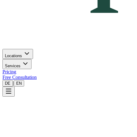
Locations
Services
Pricing
Free Consultation
|
DE
EN