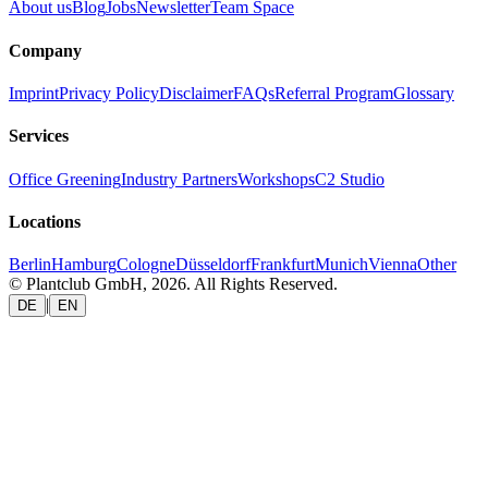
About us
Blog
Jobs
Newsletter
Team Space
Company
Imprint
Privacy Policy
Disclaimer
FAQs
Referral Program
Glossary
Services
Office Greening
Industry Partners
Workshops
C2 Studio
Locations
Berlin
Hamburg
Cologne
Düsseldorf
Frankfurt
Munich
Vienna
Other
© Plantclub GmbH, 2026. All Rights Reserved.
|
DE
EN