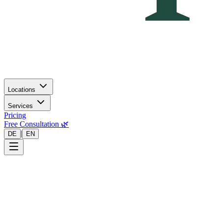
Locations
Services
Pricing
Free Consultation 🌿
|
DE
EN