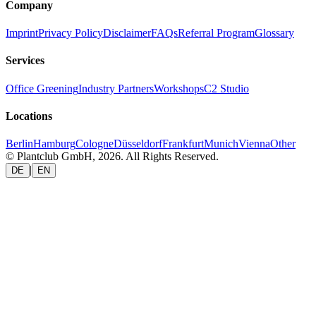
Company
Imprint
Privacy Policy
Disclaimer
FAQs
Referral Program
Glossary
Services
Office Greening
Industry Partners
Workshops
C2 Studio
Locations
Berlin
Hamburg
Cologne
Düsseldorf
Frankfurt
Munich
Vienna
Other
© Plantclub GmbH, 2026. All Rights Reserved.
|
DE
EN