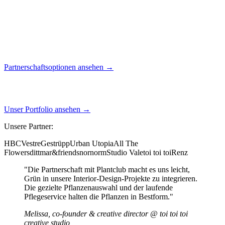
Partnerschaftsoptionen ansehen →
Unser Portfolio ansehen →
Unsere Partner:
HBC
Vestre
Gestrüpp
Urban Utopia
All The
Flowers
dittmar&friends
nornorm
Studio Vale
toi toi toi
Renz
"Die Partnerschaft mit Plantclub macht es uns leicht,
Grün in unsere Interior-Design-Projekte zu integrieren.
Die gezielte Pflanzenauswahl und der laufende
Pflegeservice halten die Pflanzen in Bestform."
Melissa, co-founder & creative director @ toi toi toi
creative studio